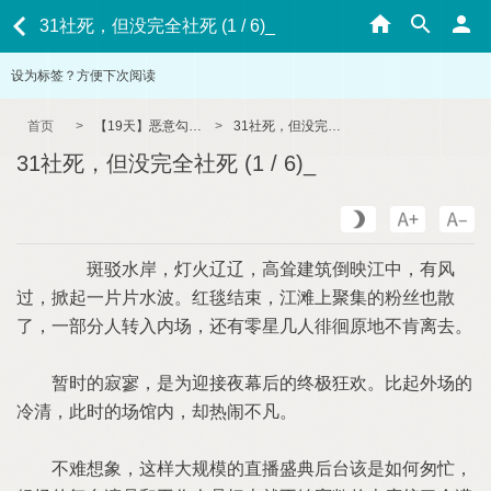
31社死，但没完全社死 (1 / 6)_
设为标签？方便下次阅读
首页
>
【19天】恶意勾引（np/双性/骚浪/OOC）
>
31社死，但没完全社死 (1 / 6)_
31社死，但没完全社死 (1 / 6)_
斑驳水岸，灯火辽辽，高耸建筑倒映江中，有风
过，掀起一片片水波。红毯结束，江滩上聚集的粉丝也散
了，一部分人转入内场，还有零星几人徘徊原地不肯离去。
暂时的寂寥，是为迎接夜幕后的终极狂欢。比起外场的
冷清，此时的场馆内，却热闹不凡。
不难想象，这样大规模的直播盛典后台该是如何匆忙，