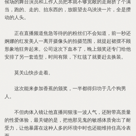
候场的舞台演员和工作人员把本就不够宽敞的走廊挤了个满
当，跑的、走的、抬东西的，放眼望去乌泱泱一片，全是攒
动的人头。
正在直播频道焦急等待的的粉丝们不会知道，前一秒还
婀娜的红发美人一离开摄像头的拍摄范围，就提起裙摆不顾
形象地狂奔起来。公司这次下血本了，晚上颁奖还专门给他
安排了另一套造型，时间有限，下红毯了就要赶去换装。
莫关山快步走着。
这次能来参加香蕉的颁奖，一半都得归功于几个狗男
人。
不但肉体入镜让他直播间狠涨一波人气，还附带高质量
的性爱体验，最关键的是，把他那见鬼的敏感体质肏出了耐
受力，让他暴露在这种人多的环境中时也还能维持住高冷表
面。