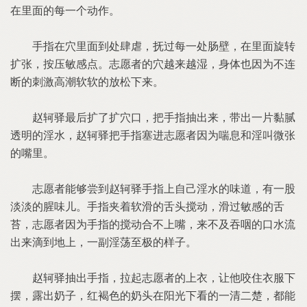
在里面的每一个动作。
手指在穴里面到处肆虐，抚过每一处肠壁，在里面旋转
扩张，按压敏感点。志愿者的穴越来越湿，身体也因为不连
断的刺激高潮软软的放松下来。
赵轲驿最后扩了扩穴口，把手指抽出来，带出一片黏腻
透明的淫水，赵轲驿把手指塞进志愿者因为喘息和淫叫微张
的嘴里。
志愿者能够尝到赵轲驿手指上自己淫水的味道，有一股
淡淡的腥味儿。手指夹着软滑的舌头搅动，滑过敏感的舌
苔，志愿者因为手指的搅动合不上嘴，来不及吞咽的口水流
出来滴到地上，一副淫荡至极的样子。
赵轲驿抽出手指，拉起志愿者的上衣，让他咬住衣服下
摆，露出奶子，红褐色的奶头在阳光下看的一清二楚，都能