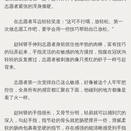
志愿者紧张的浑身僵硬。
在志愿者耳边轻轻笑道：“这可不行哦，放轻松。第一
次做志愿工作吧，要学会用一些技巧帮助自己放松。”
赵轲驿手伸到志愿者身前抓住他半勃的肉棒，富有技巧
的玩弄起来，手指灵活的在敏感的地方揉捏，指腹在冠状沟
轻轻的反复擦过，志愿者被刺激的像只煮红的虾子一样弓起
背来。
志愿者第一次觉得自己这么敏感，好像被这个人牢牢把
控住，全身所有的感官都汇聚在下面，他碰到的地方都像是
着了火一样。
赵轲驿的手指很长，又骨节分明，轻易就可以捅到穴的
深入，勾起手指，指节处的骨头就把肠壁撑开一些，滑腻柔
软的肠肉包裹着坚硬的指节，存在感强的能清晰感受到手指