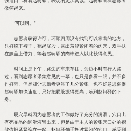
强迫自己看着赵轲驿，表现的更加真诚。赵轲驿看着志愿者
微笑起来。
“可以啊。”
志愿者获得许可，环顾四周没有找到可以靠着的地方，
只好脱下裤子，翘起屁股，露出羞涩紧闭着的肉穴，双手扶
在膝盖上借力，等着赵轲驿的肉棒进入以此获得意见。
时间正是下午，路边的车来车往，旁边不时有行人路
过，看到志愿者采集意见的一幕，也只是多看一眼，并不多
作好奇。但是却让志愿者更添了几分紧张，也不好意思催促
赵轲驿加快速度，只好把屁股撅得更高，凑到赵轲驿的下
身。
屁穴早就因为志愿者的工作做好了充分的润滑，穴口出
有亮晶晶的润滑液冒出来，但是由于主人的紧张穴口处的褶
皱依旧紧紧缩在一起，赵轲驿伸手抚过紧闭的穴口，感受到