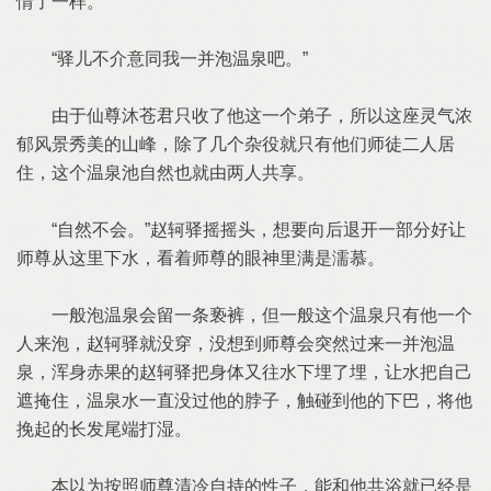
情了一样。
“驿儿不介意同我一并泡温泉吧。”
由于仙尊沐苍君只收了他这一个弟子，所以这座灵气浓
郁风景秀美的山峰，除了几个杂役就只有他们师徒二人居
住，这个温泉池自然也就由两人共享。
“自然不会。”赵轲驿摇摇头，想要向后退开一部分好让
师尊从这里下水，看着师尊的眼神里满是濡慕。
一般泡温泉会留一条亵裤，但一般这个温泉只有他一个
人来泡，赵轲驿就没穿，没想到师尊会突然过来一并泡温
泉，浑身赤果的赵轲驿把身体又往水下埋了埋，让水把自己
遮掩住，温泉水一直没过他的脖子，触碰到他的下巴，将他
挽起的长发尾端打湿。
本以为按照师尊清冷自持的性子，能和他共浴就已经是