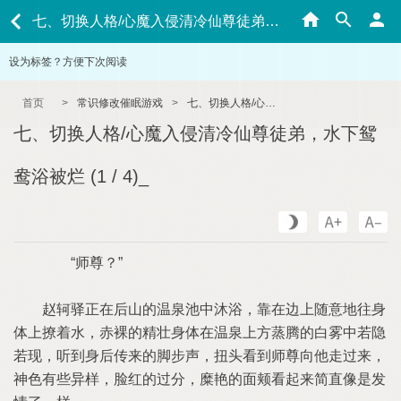
七、切换人格/心魔入侵清冷仙尊徒弟，水下鸳鸯浴被烂 (1 / 4)_
设为标签？方便下次阅读
首页
>
常识修改催眠游戏
>
七、切换人格/心魔入侵清冷仙尊徒弟，水下鸳鸯浴被烂 (1 / 4)_
七、切换人格/心魔入侵清冷仙尊徒弟，水下鸳
鸯浴被烂 (1 / 4)_
“师尊？”
赵轲驿正在后山的温泉池中沐浴，靠在边上随意地往身
体上撩着水，赤裸的精壮身体在温泉上方蒸腾的白雾中若隐
若现，听到身后传来的脚步声，扭头看到师尊向他走过来，
神色有些异样，脸红的过分，糜艳的面颊看起来简直像是发