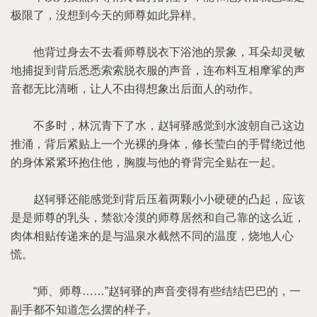
极限了，没想到今天的师尊如此异样。
他背过身去不去看师尊脱衣下浴池的景象，耳朵却灵敏
地捕捉到背后悉悉索索脱衣服的声音，连布料互相摩挲的声
音都无比清晰，让人不由得想象出后面人的动作。
不多时，林沉青下了水，赵轲驿感觉到水波朝自己这边
推涌，背后紧贴上一个光裸的身体，修长莹白的手臂绕过他
的身体紧紧环抱住他，胸腹与他的脊背完全贴在一起。
赵轲驿还能感觉到背后压着两颗小小硬硬的凸起，应该
是是师尊的乳头，禁欲冷漠的师尊居然和自己靠的这么近，
肉体相贴传递来的是与温泉水截然不同的温度，烧地人心
慌。
“师、师尊……”赵轲驿的声音变得有些结结巴巴的，一
副手都不知道怎么摆的样子。