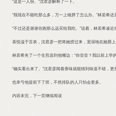
“这是一人份。”沈君彦解释了一下。
“我现在不能吃那么多，万一上镜胖了怎么办。”林若希还
“不过还是谢谢你跑那么远买给我吃。”说着，林若希凑近
喜悦溢于言表，沈君彦一把将她捞过来，宠溺地在她唇上回
林若希夹了一个生煎送到他嘴边：“你尝尝？我以前上学的
“确实看出来了。”沈君彦闻着香味就能猜到味道不错，更
也幸亏他提前下了班，不然排队的人只怕会更多。
内容未完，下一页继续阅读