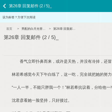
第26章 回复邮件 (2 / 5)_
设为标签？方便下次阅读
首页
>
男配的白月光替身（1v1 SC）
>
第26章 回复邮件 (2 / 5)_
第26章 回复邮件 (2 / 5)_
香气立即扑鼻而来，或许是天热，并没有冷掉，还冒
林若希感觉今天下午白练了，这一吃，完全就把她的努力
“一人一半，不能只胖我一个！”林若希抗议着，分给他一
沈君彦看她一脸坚持，只好接过。