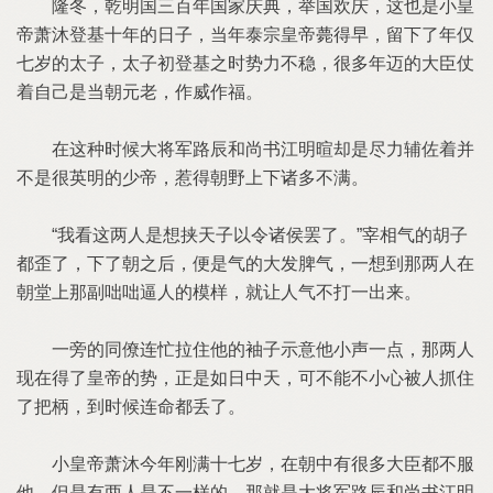
隆冬，乾明国三百年国家庆典，举国欢庆，这也是小皇
帝萧沐登基十年的日子，当年泰宗皇帝薨得早，留下了年仅
七岁的太子，太子初登基之时势力不稳，很多年迈的大臣仗
着自己是当朝元老，作威作福。
在这种时候大将军路辰和尚书江明暄却是尽力辅佐着并
不是很英明的少帝，惹得朝野上下诸多不满。
“我看这两人是想挟天子以令诸侯罢了。”宰相气的胡子
都歪了，下了朝之后，便是气的大发脾气，一想到那两人在
朝堂上那副咄咄逼人的模样，就让人气不打一出来。
一旁的同僚连忙拉住他的袖子示意他小声一点，那两人
现在得了皇帝的势，正是如日中天，可不能不小心被人抓住
了把柄，到时候连命都丢了。
小皇帝萧沐今年刚满十七岁，在朝中有很多大臣都不服
他，但是有两人是不一样的，那就是大将军路辰和尚书江明