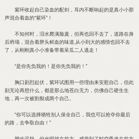
紫环收起自己染血的配剑，耳内不断响起的是真小小那
声混合着血的“紫环”！
不知何时，泪水爬满脸庞，但再也回不去了，道路在身
后坍塌，混合着胖头鲜血的味道,从小到大的感情也回不去
了，从刚刚真小小准备带着呆瓜二人逃走！
“是你先负我的！是你先负我的！”
胸口剧烈起伏，紫环试图用一些理由来安慰自己，但此
刻无论再想什么，都是那么地苍白无力，仿佛自己硬生生
地，再一次被割裂成两个自己。
“你可以选择牺牲别人保全自己，我也可以抢夺你最后
的路，去争取自由！”
脚步迟疑，但光明就在前方，感觉到了时空甬道在前方