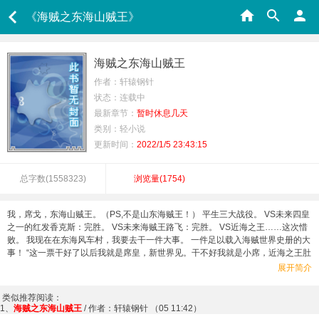
《海贼之东海山贼王》
海贼之东海山贼王
作者：轩辕钢针
状态：连载中
最新章节：
暂时休息几天
类别：轻小说
更新时间：
2022/1/5 23:43:15
总字数(
1558323
)
浏览量(
1754
)
我，席戈，东海山贼王。（PS,不是山东海贼王！） 平生三大战役。 VS未来四皇
之一的红发香克斯：完胜。 VS未来海贼王路飞：完胜。 VS近海之王……这次惜
败。 我现在在东海风车村，我要去干一件大事。 一件足以载入海贼世界史册的大
事！ “这一票干好了以后我就是席皇，新世界见。干不好我就是小席，近海之王肚
子里见。”
展开简介
类似推荐阅读：
1、
海贼之东海山贼王
/ 作者：轩辕钢针 （05 11:42）